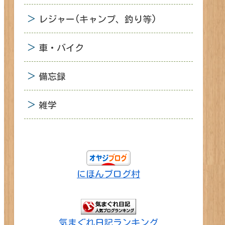
レジャー(キャンプ、釣り等)
車・バイク
備忘録
雑学
にほんブログ村
気まぐれ日記ランキング