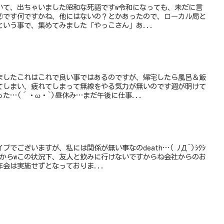
いて、出ちゃいました昭和な死語ですw令和になっても、未だに言
②です何ですかね、他にはないの？とかあったので、ローカル局と
いう事で、集めてみました「やっこさん」あ...
ましたこれはこれで良い事ではあるのですが、帰宅したら風呂＆飯
てしまい、疲れてしまって無線をやる気力が無いのです週が明けて
た…(´・ω・`)昼休み…まだ午後に仕事...
でございますが、私には関係が無い事なのdeath…( ﾉД`)ｼｸｼ
すからwこの状況下、友人と飲みに行けないですからね会社からのお
会は実施せずとなっておりま...