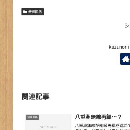
無線関係
シ
kazun
関連記事
八重洲無線再編…？
無線関係
八重洲無線が組織再編を進め