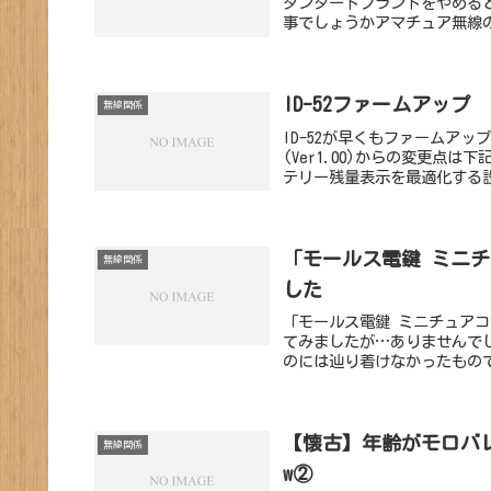
タンダードブランドをやめる
事でしょうかアマチュア無線のV
ID-52ファームアップ
無線関係
ID-52が早くもファームア
(Ver1.00)からの変更点は
テリー残量表示を最適化する設
「モールス電鍵 ミニ
無線関係
した
「モールス電鍵 ミニチュア
てみましたが…ありませんで
のには辿り着けなかったもので
【懐古】年齢がモロバ
無線関係
w②