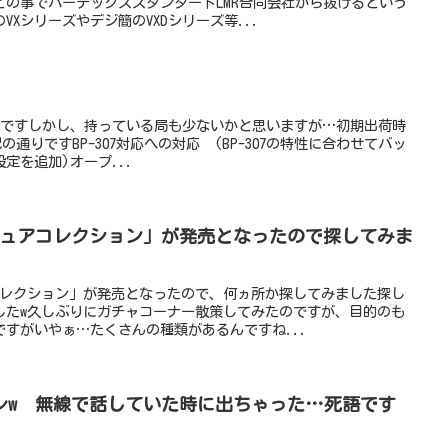
との事でバーテックススタンダードLMR合同会社から抜けるという
Xシリーズやデジ簡のVXDシリーズ等...
ップですしかし、持っている局も少ないかと思いますが…初期出荷時
下記の通りですBP-307対応への対応 (BP-307の特性に合わせてバッ
定を追加)オープ...
チュアコレクション」が発売となったので探してみま
コレクション」が発売となったので、何ヵ所か探してみました探し
したw久しぶりにガチャコーナー散策してみたのですが、目的のも
すがいやぁ…たくさんの種類があるんですね...
レw 無線で話していた時に出ちゃった…死語です