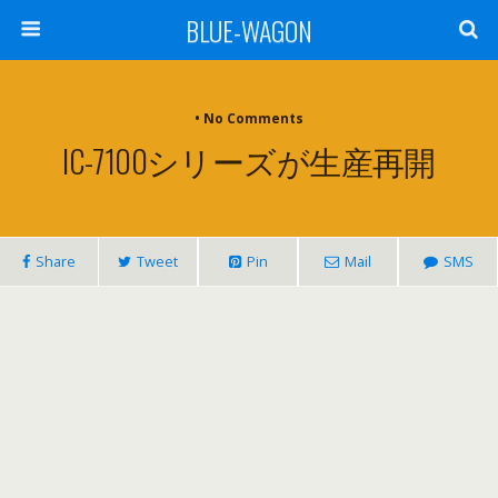
BLUE-WAGON
• No Comments
IC-7100シリーズが生産再開
Share
Tweet
Pin
Mail
SMS