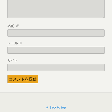
名前
※
メール
※
サイト
Back to top