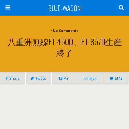
BLUE-WAGON
• No Comments
八重洲無線FT-450D、FT-857D生産
終了
Share
Tweet
Pin
Mail
SMS