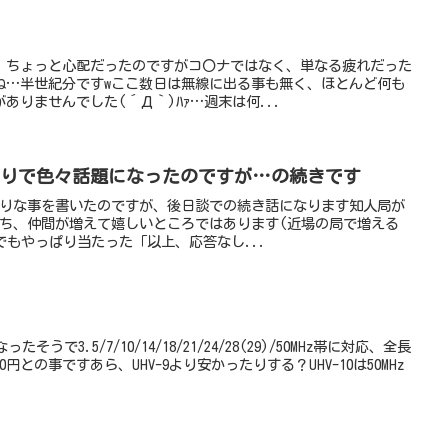
、ちょっと心配だったのですがコ〇ナではなく、単なる疲れだった
ね…半世紀分ですwここ数日は無線に出る事も無く、ほとんど何も
ありませんでした(´Д｀)ﾊｧ…週末は何...
まりで色々話題になったのですが…の続きです
ありな事を書いたのですが、後日談での続き話になります知人局が
経ち、仲間が増えて嬉しいところではあります(近場の局で増える
でもやっぱり当たった「以上、応答なし...
そうで3.5/7/10/14/18/21/24/28(29)/50MHz帯に対応、全長
00円との事ですあら、UHV-9より安かったりする？UHV-10は50MHz