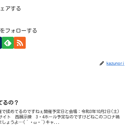
ェアする
oriをフォローする
kazunori
てるの？
で揉めてるのですねぇ開催予定日と会場：令和3年10月2日(土)
ッグサイト 西展示棟 3・4ホール予定なのですけどねこのコロナ禍
ょうよ…(´・ω・`)キャ...