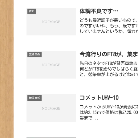
体調不良です…
雑記
どうも最近調子が悪いもので
のですがいや、もう、歳です
していませんというか、気力が
今流行りのFT8が、集
無線関係
先日のネタでFT8が賛否両論
何とかFT8を始めでしばらく
と、競争率が上がるけどねw)
コメットUHV-10
無線関係
コメットからUHV-10が発表になった
は約2.15ｍで価格は税込25,0
帯まで...