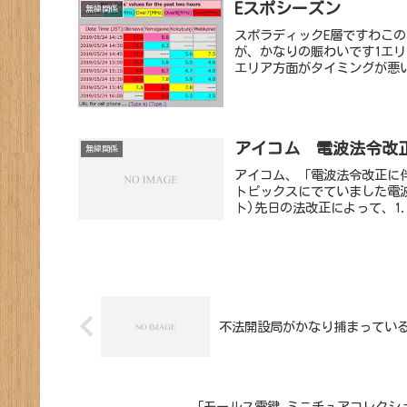
Eスポシーズン
無線関係
スポラディックE層ですわこの
が、かなりの賑わいです1エリ
エリア方面がタイミングが悪い
アイコム 電波法令改
無線関係
アイコム、「電波法令改正に
トピックスにでていました電
ト)先日の法改正によって、1.9
不法開設局がかなり捕まってい
「モールス電鍵 ミニチュアコレクシ