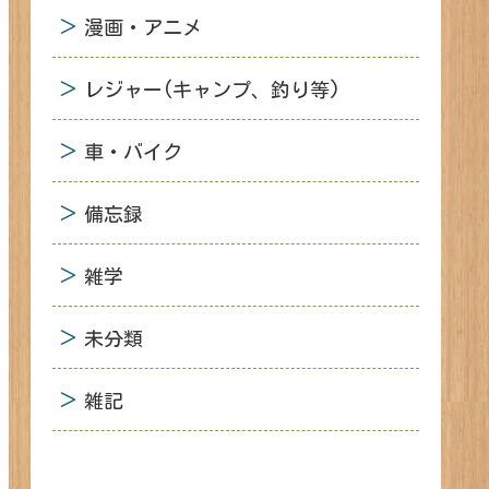
漫画・アニメ
レジャー(キャンプ、釣り等)
車・バイク
備忘録
雑学
未分類
雑記