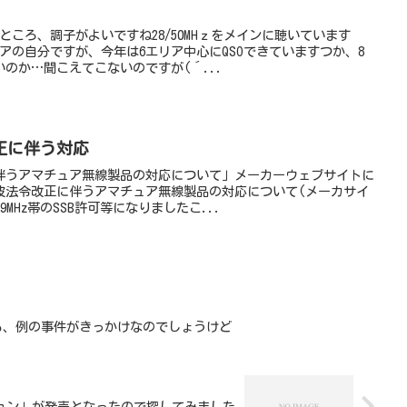
ところ、調子がよいですね28/50MHｚをメインに聴いています
アの自分ですが、今年は6エリア中心にQSOできていますつか、8
のか…聞こえてこないのですが(´...
正に伴う対応
伴うアマチュア無線製品の対応について」メーカーウェブサイトに
波法令改正に伴うアマチュア無線製品の対応について(メーカサイ
MHz帯のSSB許可等になりましたこ...
る、例の事件がきっかけなのでしょうけど
ョン」が発売となったので探してみました