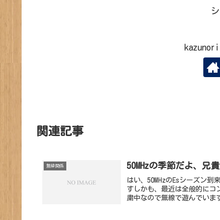
シ
kazun
関連記事
50MHzの季節だよ、兄貴
無線関係
はい、50MHzのEsシーズン
すしかも、最近は全般的にコン
粛中なので無線で遊んでいます