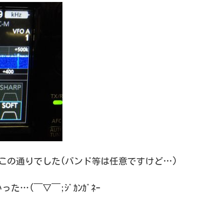
、この通りでした(バンド等は任意ですけど…)
(￣▽￣;ｼﾞｶﾝｶﾞﾈｰ