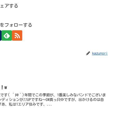
ェアする
oriをフォローする
kazunori
！w
到来です( ´艸｀)年間でこの季節が、1番楽しみなバンドでございま
ディションが⤴⤴UPですね～GW真っ只中ですが、出かけるのは自
あ、私は1エリア住みです、...