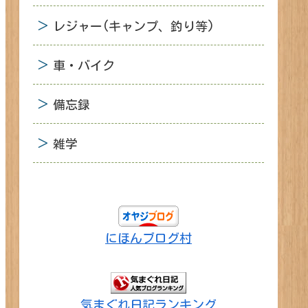
レジャー(キャンプ、釣り等)
車・バイク
備忘録
雑学
にほんブログ村
気まぐれ日記ランキング