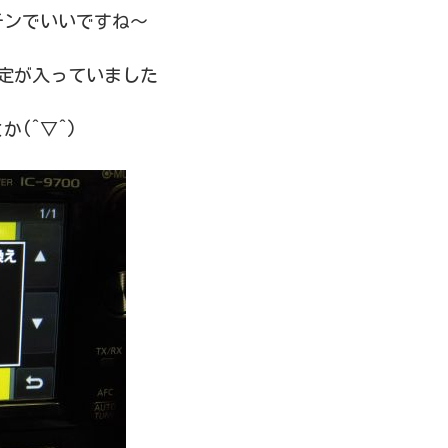
チンでいいですね～
設定が入っていました
(^▽^)