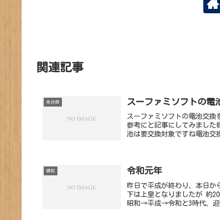
関連記事
スーファミソフトの電
未分類
スーファミソフトの電池交換
参考にと記事にしてみました
池は要交換対象ですね電池交換
令和元年
雑記
昨日で平成が終わり、本日か
下は上皇となりましたが 約2
昭和→平成→令和と3時代、迎