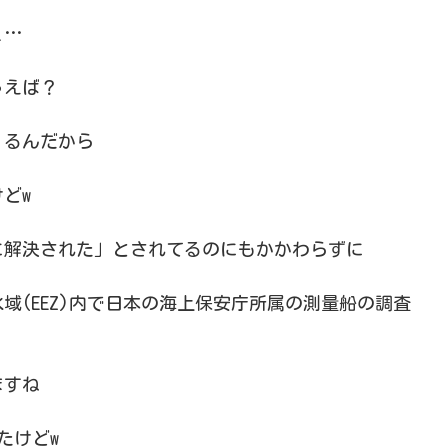
ぇ…
ゃえば？
くるんだから
どw
的に解決された」とされてるのにもかかわらずに
域(EEZ)内で日本の海上保安庁所属の測量船の調査
ますね
たけどw