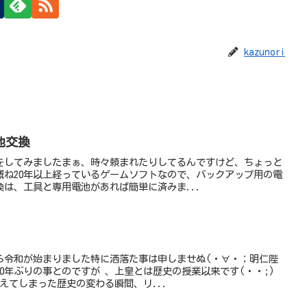
kazunori
池交換
をしてみましたまぁ、時々頼まれたりしてるんですけど、ちょっと
概ね20年以上経っているゲームソフトなので、バックアップ用の電
は、工具と専用電池があれば簡単に済みま...
ら令和が始まりました特に洒落た事は申しませぬ(・∀・；明仁陛
00年ぶりの事とのですが 、上皇とは歴史の授業以来です(・・;)
えてしまった歴史の変わる瞬間、リ...