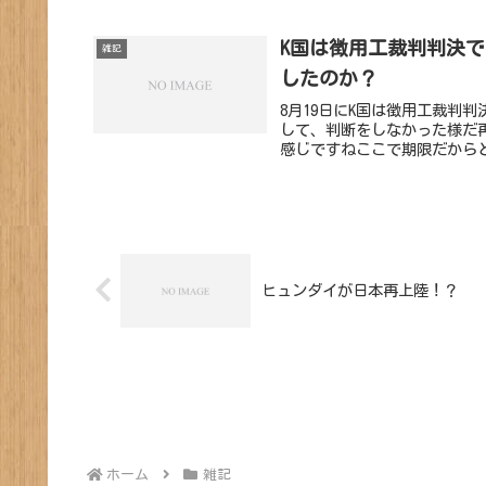
K国は徴用工裁判判決
雑記
したのか？
8月19日にK国は徴用工裁判
して、判断をしなかった様だ
感じですねここで期限だからと
ヒュンダイが日本再上陸！？
ホーム
雑記