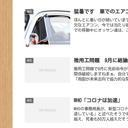
猛暑です 車でのエア
雑記
ほんとに暑い日が続いていま
欠なエアコン、今では当たり
での移動中にオッサン達は、こ
徴用工問題 9月に結
雑記
徴用工問題で9月に売却命令
関係破綻しますねまぁ、自分
「両国が未来志向で協力的な関
WHO「コロナは加速」
雑記
WHOの事務局長が、新型コ
速している」と述べたそうで
越え、死者も50万人越えだそ