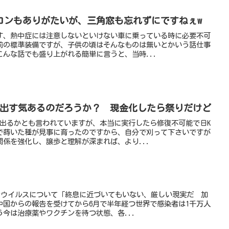
コンもありがたいが、三角窓も忘れずにですねぇw
す、熱中症には注意しないといけない車に乗っている時に必要不可
前の標準装備ですが、子供の頃はそんなものは無いとかいう話仕事
んな話でも盛り上がれる簡単に言うと、当時...
論出す気あるのだろうか？ 現金化したら祭りだけど
が出るかとも言われていますが、本当に実行したら修復不可能で日K
で蒔いた種が見事に育ったのですから、自分で刈って下さいですが
係を強化し、譲歩と理解が深まれば、より...
ロナウイルスについて「終息に近づいてもいない、厳しい現実だ 加
中国からの報告を受けてから6月で半年経つ世界で感染者は1千万人
う今は治療薬やワクチンを待つ状態、各...