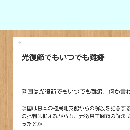
PR
光復節でもいつでも難癖
隣国は光復節でもいつでも難癖、何か言
隣国は日本の植民地支配からの解放を記念す
の批判は抑えながらも、元徴用工問題の解決
ったとか