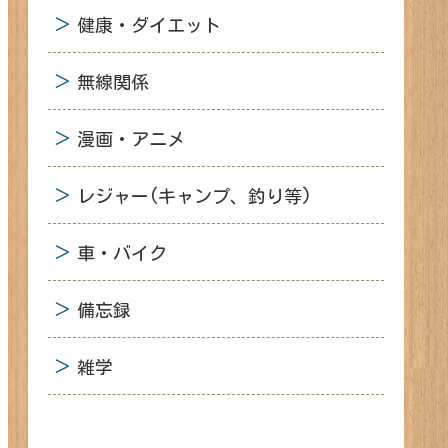
健康・ダイエット
無線関係
漫画・アニメ
レジャー(キャンプ、釣り等)
車・バイク
備忘録
雑学