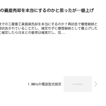
での資産売却を本当にするのかと思ったが…棚上げ
判決での三菱重工業資産売却を本当にするのか？再抗告で審理継続と
再抗告されていることだし、確定せずに審理継続として棚上げした
確定したら日本との衝突は確実だし、完...
1.9MHzの電波型式指定