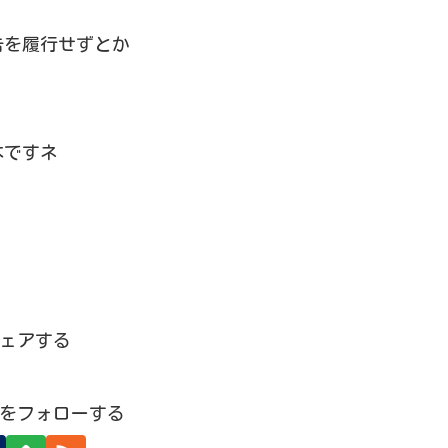
告を履行せずとか
本ですネ
ェアする
oriをフォローする